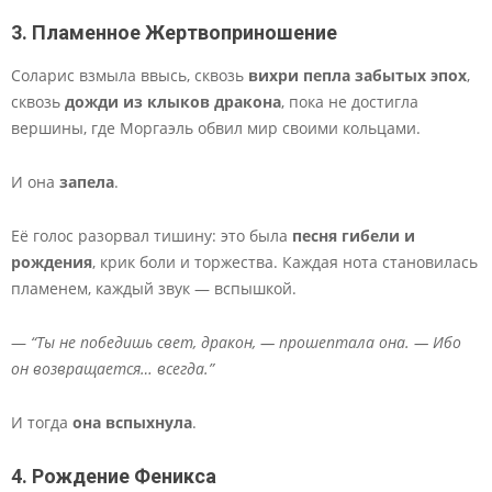
3. Пламенное Жертвоприношение
Соларис взмыла ввысь, сквозь
вихри пепла забытых эпох
,
сквозь
дожди из клыков дракона
, пока не достигла
вершины, где Моргаэль обвил мир своими кольцами.
И она
запела
.
Её голос разорвал тишину: это была
песня гибели и
рождения
, крик боли и торжества. Каждая нота становилась
пламенем, каждый звук — вспышкой.
—
“Ты не победишь свет, дракон, — прошептала она. — Ибо
он возвращается… всегда.”
И тогда
она вспыхнула
.
4. Рождение Феникса