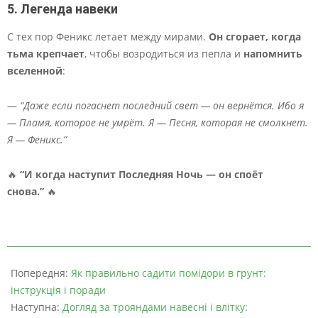
5. Легенда навеки
С тех пор Феникс летает между мирами.
Он сгорает, когда
тьма крепчает
, чтобы возродиться из пепла и
напомнить
вселенной
:
—
“Даже если погаснет последний свет — он вернётся. Ибо я
— Пламя, которое не умрёт. Я — Песня, которая не смолкнет.
Я — Феникс.”
🔥
“И когда наступит Последняя Ночь — он споёт
снова.”
🔥
Попередня:
Як правильно садити помідори в грунт:
інструкція і поради
Наступна:
Догляд за трояндами навесні і влітку: