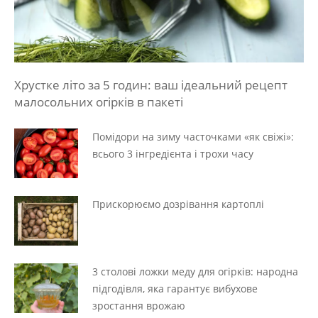
Хрустке літо за 5 годин: ваш ідеальний рецепт
малосольних огірків в пакеті
Помідори на зиму часточками «як свіжі»:
всього 3 інгредієнта і трохи часу
Прискорюємо дозрівання картоплі
3 столові ложки меду для огірків: народна
підгодівля, яка гарантує вибухове
зростання врожаю