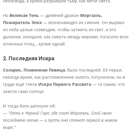
небосвода, а крики разрывали тьму, как мечи света.
Но
Великая Тень
— древний дракон
Моргаэль,
Пожиратель Эпох
— возненавидел их сияние. Он вырвал
из неба целые созвездия, чтобы затмить их свет, и его
дыхание, холодное, как смерть между мирами, погасило всех
огненных птиц… кроме одной.
2. Последняя Искра
Соларис, Пламенная Певица
, была последней. Её перья,
некогда яркие, как расплавленное золото, потускнели, но в
груди ещё тлела
Искра Первого Рассвета
— та самая, что
зажгла само солнце.
И тогда боги шепнули ей:
—
“Лети к Чёрной Горе, где спит Моргаэль. Спой свою
последнюю песню — и пусть она станет первой в новом
мире.”