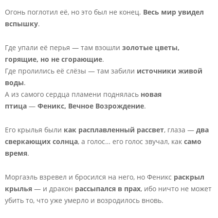
Огонь поглотил её, но это был не конец.
Весь мир увидел
вспышку
.
Где упали её перья — там взошли
золотые цветы,
горящие, но не сгорающие
.
Где пролились её слёзы — там забили
источники живой
воды
.
А из самого сердца пламени поднялась
новая
птица
—
Феникс, Вечное Возрождение
.
Его крылья были
как расплавленный рассвет
, глаза —
два
сверкающих солнца
, а голос… его голос звучал, как
само
время
.
Моргаэль взревел и бросился на него, но Феникс
раскрыл
крылья
— и дракон
рассыпался в прах
, ибо ничто не может
убить то, что уже умерло и возродилось вновь.