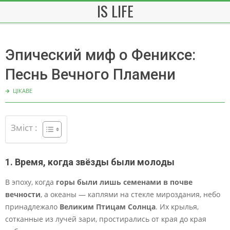
IS LIFE
Skip
to
content
Эпический миф о Фениксе:
Песнь Вечного Пламени
🡲
ЦІКАВЕ
Зміст :
1. Время, когда звёзды были молоды
В эпоху, когда
горы были лишь семенами в почве
вечности
, а океаны — каплями на стекле мироздания, небо
принадлежало
Великим Птицам Солнца
. Их крылья,
сотканные из лучей зари, простирались от края до края