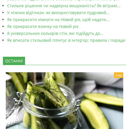
Стильне рішення чи надмірна вишуканість? Як вітражі…
У ніжних відтінках: як використовувати пудровий…
Як прикрасити кімнати на Новий рік, щоб надати…
Як прикрасити ялинку на Новий рік
8 універсальних кольорів стін, які підійдуть до…
Як вписати стельовий плінтус в інтер'єр: правила і поради
ОСТАННІ
Сад