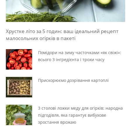
Хрустке літо за 5 годин: ваш ідеальний рецепт
малосольних огірків в пакеті
Помідори на зиму часточками «як свіжі»:
всього 3 інгредієнта і трохи часу
Прискорюємо дозрівання картоплі
3 столові ложки меду для огірків: народна
підгодівля, яка гарантує вибухове
зростання врожаю