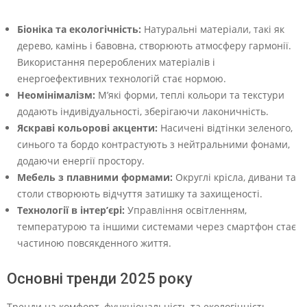
Біоніка та екологічність:
Натуральні матеріали, такі як
дерево, камінь і бавовна, створюють атмосферу гармонії.
Використання перероблених матеріалів і
енергоефективних технологій стає нормою.
Неомінімалізм:
М’які форми, теплі кольори та текстури
додають індивідуальності, зберігаючи лаконичність.
Яскраві кольорові акценти:
Насичені відтінки зеленого,
синього та бордо контрастують з нейтральними фонами,
додаючи енергії простору.
Мебель з плавними формами:
Округлі крісла, дивани та
столи створюють відчуття затишку та захищеності.
Технології в інтер’єрі:
Управління освітленням,
температурою та іншими системами через смартфон стає
частиною повсякденного життя.
Основні тренди 2025 року
Тренди на комфорт, функціональність та екологічність