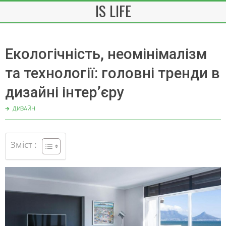
IS LIFE
Skip
to
content
Екологічність, неомінімалізм
та технології: головні тренди в
дизайні інтер’єру
🡲
ДИЗАЙН
Зміст :