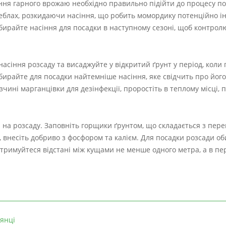
ня гарного врожаю необхідно правильно підійти до процесу по
теблах, розкидаючи насіння, що робить момордику потенційно і
бирайте насіння для посадки в наступному сезоні, щоб контрол
сіння розсаду та висаджуйте у відкритий ґрунт у період, коли 
бирайте для посадки найтемніше насіння, яке свідчить про його 
чині марганцівки для дезінфекції, проростіть в теплому місці, 
 на розсаду. Заповніть горщики ґрунтом, що складається з пер
, внесіть добриво з фосфором та калієм. Для посадки розсади о
дотримуйтеся відстані між кущами не менше одного метра, а в пе
лянці