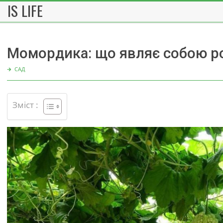
IS LIFE
Skip
to
content
Момордика: що являє собою ро
🡲
САД
Зміст :