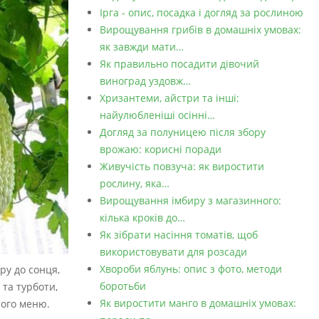
Ірга - опис, посадка і догляд за рослиною
Вирощування грибів в домашніх умовах:
як завжди мати…
Як правильно посадити дівочий
виноград уздовж…
Хризантеми, айстри та інші:
найулюбленіші осінні…
Догляд за полуницею після збору
врожаю: корисні поради
Живучість повзуча: як виростити
рослину, яка…
Вирощування імбиру з магазинного:
кілька кроків до…
Як зібрати насіння томатів, щоб
використовувати для розсади
Хвороби яблунь: опис з фото, методи
ру до сонця,
боротьби
та турботи,
Як виростити манго в домашніх умовах:
ного меню.