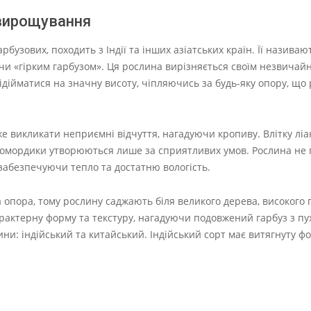
 вирощування
бузових, походить з Індії та інших азіатських країн. Її називаю
 чи «гірким гарбузом». Ця рослина вирізняється своїм незвичай
ійматися на значну висоту, чіпляючись за будь-яку опору, що р
е викликати неприємні відчуття, нагадуючи кропиву. Влітку ліа
омордики утворюються лише за сприятливих умов. Рослина не
, забезпечуючи тепло та достатню вологість.
а опора, тому рослину саджають біля великого дерева, високого 
рактерну форму та текстуру, нагадуючи подовжений гарбуз з п
и: індійський та китайський. Індійський сорт має витягнуту фо