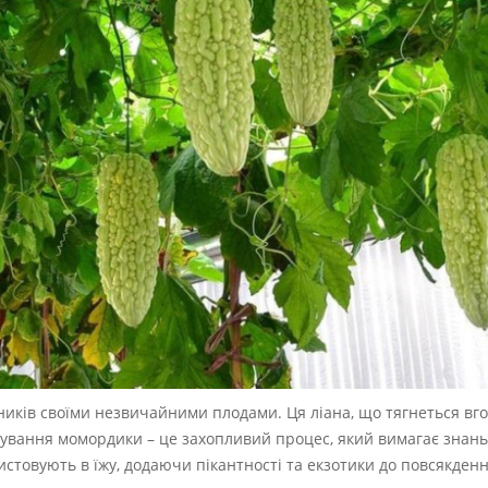
вників своїми незвичайними плодами. Ця ліана, що тягнеться вго
щування момордики – це захопливий процес, який вимагає знань 
стовують в їжу, додаючи пікантності та екзотики до повсякден