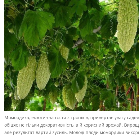
Момордика, екзотична гостя з тропіків, привертає увагу саді
обіцяє не тільки декоративність, а й корисний врожай. Виро
але результат вартий зусиль. Молоді плоди момордики викори