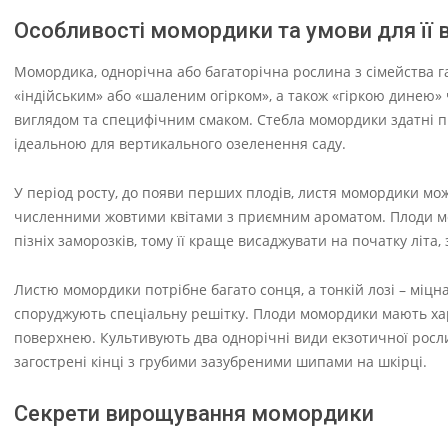
Особливості момордики та умови для її
Момордика, однорічна або багаторічна рослина з сімейства гар
«індійським» або «шаленим огірком», а також «гіркою динею»
виглядом та специфічним смаком. Стебла момордики здатні під
ідеальною для вертикального озеленення саду.
У період росту, до появи перших плодів, листя момордики мож
численними жовтими квітами з приємним ароматом. Плоди м
пізніх заморозків, тому її краще висаджувати на початку літа
Листю момордики потрібне багато сонця, а тонкій лозі – міцн
споруджують спеціальну решітку. Плоди момордики мають ха
поверхнею. Культивують два однорічні види екзотичної рослин
загострені кінці з грубими зазубреними шипами на шкірці.
Секрети вирощування момордики