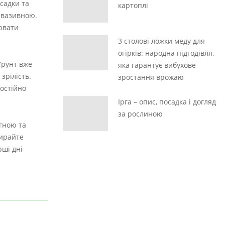
садки та
картоплі
нвазивною.
ювати
3 столові ложки меду для
огірків: народна підгодівля,
ґрунт вже
яка гарантує вибухове
зрілість.
зростання врожаю
постійно
Ірга – опис, посадка і догляд
за рослиною
егною та
бирайте
рші дні