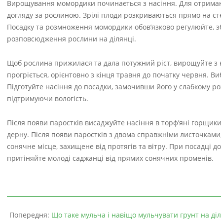
Вирощування момордики починається з насіння. Для отриман
догляду за рослиною. Зрілі плоди розкриваються прямо на с
Посадку та розмноження момордики обов’язково регулюйте, з
розповсюдження рослини на ділянці.
Щоб рослина прижилася та дала потужний ріст, вирощуйте з на
прогріється, орієнтовно з кінця травня до початку червня. Ви
Підготуйте насіння до посадки, замочивши його у слабкому роз
підтримуючи вологість.
Після появи паростків висаджуйте насіння в торф’яні горщики
дерну. Після появи паростків з двома справжніми листочками
сонячне місце, захищене від протягів та вітру. При посадці 
притіняйте молоді саджанці від прямих сонячних променів.
Попередня:
Що таке мульча і навіщо мульчувати грунт на ді