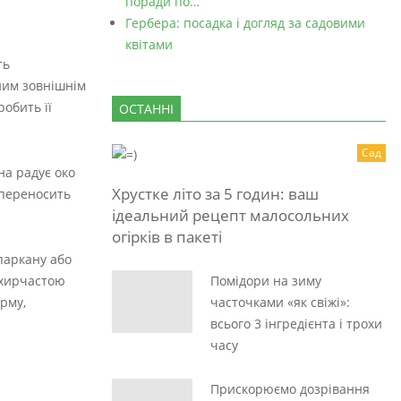
поради по…
Гербера: посадка і догляд за садовими
квітами
ть
ним зовнішнім
обить її
ОСТАННІ
Сад
на радує око
Хрустке літо за 5 годин: ваш
 переносить
ідеальний рецепт малосольних
огірків в пакеті
паркану або
ухирчастою
Помідори на зиму
рму,
часточками «як свіжі»:
всього 3 інгредієнта і трохи
часу
Прискорюємо дозрівання