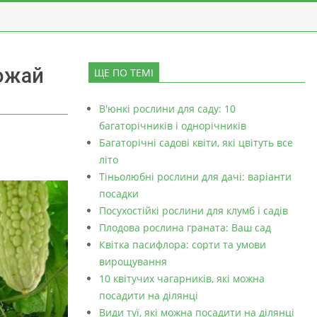
рожай
ЩЕ ПО ТЕМІ
В'юнкі рослини для саду: 10
багаторічників і однорічників
Багаторічні садові квіти, які цвітуть все
літо
Тіньолюбні рослини для дачі: варіанти
посадки
Посухостійкі рослини для клумб і садів
Плодова рослина граната: Ваш сад
Квітка пасифлора: сорти та умови
вирощування
10 квітучих чагарників, які можна
посадити на ділянці
Види туї, які можна посадити на ділянці