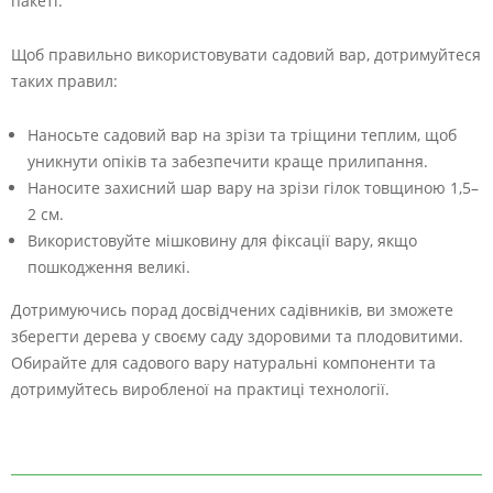
пакеті.
Щоб правильно використовувати садовий вар, дотримуйтеся
таких правил:
Наносьте садовий вар на зрізи та тріщини теплим, щоб
уникнути опіків та забезпечити краще прилипання.
Наносите захисний шар вару на зрізи гілок товщиною 1,5–
2 см.
Використовуйте мішковину для фіксації вару, якщо
пошкодження великі.
Дотримуючись порад досвідчених садівників, ви зможете
зберегти дерева у своєму саду здоровими та плодовитими.
Обирайте для садового вару натуральні компоненти та
дотримуйтесь виробленої на практиці технології.