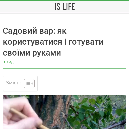
IS LIFE
Skip
to
content
Садовий вар: як
користуватися і готувати
своїми руками
🡲
САД
Зміст :