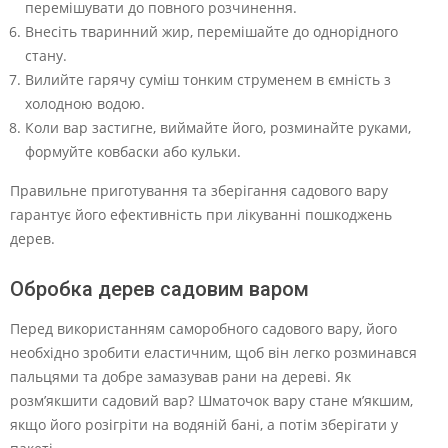
перемішувати до повного розчинення.
Внесіть тваринний жир, перемішайте до однорідного
стану.
Вилийте гарячу суміш тонким струменем в ємність з
холодною водою.
Коли вар застигне, виймайте його, розминайте руками,
формуйте ковбаски або кульки.
Правильне приготування та зберігання садового вару
гарантує його ефективність при лікуванні пошкоджень
дерев.
Обробка дерев садовим варом
Перед використанням саморобного садового вару, його
необхідно зробити еластичним, щоб він легко розминався
пальцями та добре замазував рани на дереві. Як
розм’якшити садовий вар? Шматочок вару стане м’якшим,
якщо його розігріти на водяній бані, а потім зберігати у