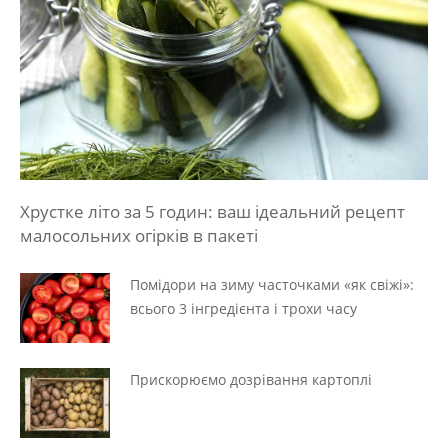
Хрустке літо за 5 годин: ваш ідеальний рецепт
малосольних огірків в пакеті
Помідори на зиму часточками «як свіжі»:
всього 3 інгредієнта і трохи часу
Прискорюємо дозрівання картоплі