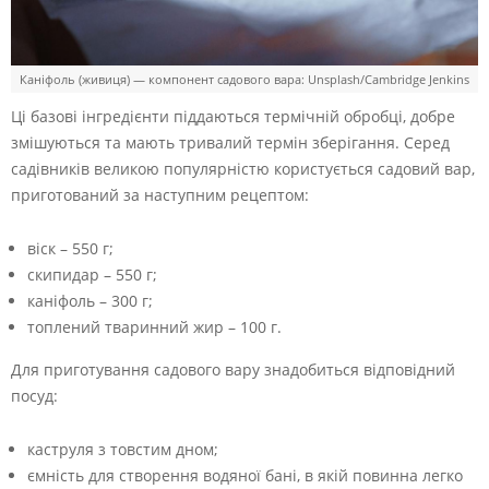
Каніфоль (живиця) — компонент садового вара: Unsplash/Cambridge Jenkins
Ці базові інгредієнти піддаються термічній обробці, добре
змішуються та мають тривалий термін зберігання. Серед
садівників великою популярністю користується садовий вар,
приготований за наступним рецептом:
віск – 550 г;
скипидар – 550 г;
каніфоль – 300 г;
топлений тваринний жир – 100 г.
Для приготування садового вару знадобиться відповідний
посуд:
каструля з товстим дном;
ємність для створення водяної бані, в якій повинна легко