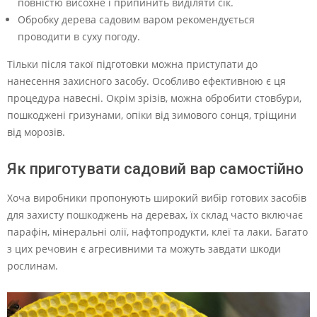
повністю висохне і припинить виділяти сік.
Обробку дерева садовим варом рекомендується
проводити в суху погоду.
Тільки після такої підготовки можна приступати до
нанесення захисного засобу. Особливо ефективною є ця
процедура навесні. Окрім зрізів, можна обробити стовбури,
пошкоджені гризунами, опіки від зимового сонця, тріщини
від морозів.
Як приготувати садовий вар самостійно
Хоча виробники пропонують широкий вибір готових засобів
для захисту пошкоджень на деревах, їх склад часто включає
парафін, мінеральні олії, нафтопродукти, клеї та лаки. Багато
з цих речовин є агресивними та можуть завдати шкоди
рослинам.