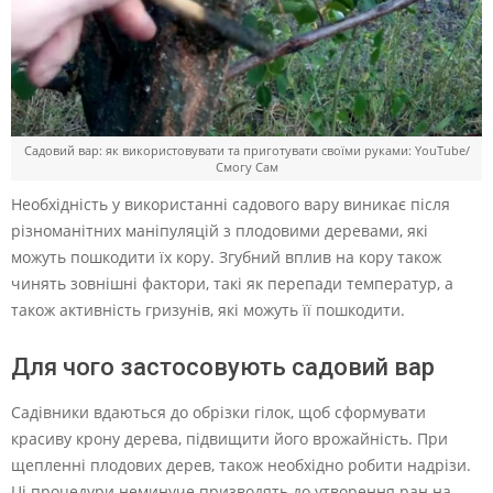
Садовий вар: як використовувати та приготувати своїми руками: YouTube/
Смогу Сам
Необхідність у використанні садового вару виникає після
різноманітних маніпуляцій з плодовими деревами, які
можуть пошкодити їх кору. Згубний вплив на кору також
чинять зовнішні фактори, такі як перепади температур, а
також активність гризунів, які можуть її пошкодити.
Для чого застосовують садовий вар
Садівники вдаються до обрізки гілок, щоб сформувати
красиву крону дерева, підвищити його врожайність. При
щепленні плодових дерев, також необхідно робити надрізи.
Ці процедури неминуче призводять до утворення ран на