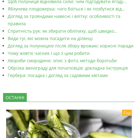
Щоб полуниця відновила сили: чим підгодувати ягоду…
Яблунева плодожерка: чого боїться і як позбутися від…
Догляд за трояндами навесні і влітку: особливості та
правила
Спритність рук: як збирати обліпиху, щоб швидко…
Види туї, які можна посадити на ділянці
Догляд за полуницею після збору врожаю: корисні поради
Чому жовтіє часник і що з цим робити
Хвороби смородини: опис з фото, методи боротьби
Обрізка винограду для початківців: докладна інструкція
Гербера: посадка і догляд за садовими квітами
ОСТАННІ
Сад