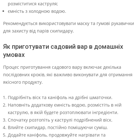
розміститися каструля;
ємність з холодною водою.
Рекомендується використовувати маску та гумові рукавички
для захисту від парів скипидару.
Як приготувати садовий вар в домашніх
умовах
Процес приготування садового вару включає декілька
послідовних кроків, які важливо виконувати для отримання
якісного продукту.
Подрібніть віск та каніфоль на дрібні шматочки.
Наповніть додаткову ємність водою, розмістіть в ній
каструлю, в якій будете розтоплювати інгредієнти.
Спочатку розтопіть у каструлі подрібнений віск.
Влийте скипидар, постійно помішуючи суміш.
Додайте каніфоль, продовжуйте нагрівати та