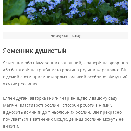
Незабудка: Pixabay
Ясменник душистый
Ясменник, або підмаренник запашний, – однорічна, дворічна
або багаторічна трав’яниста рослина родини маренових. Він
відомий своїм приємним ароматом, який особливо відчутний
у сухих рослинах.
Еллен Дуган, авторка книги “Чарівництво у вашому саду.
Магічні властивості рослин і способи роботи з ними”,
відносить ясминик до тіньолюбних рослин. Він прекрасно
почувається в затінених місцях, де інші рослини можуть не
вижити.