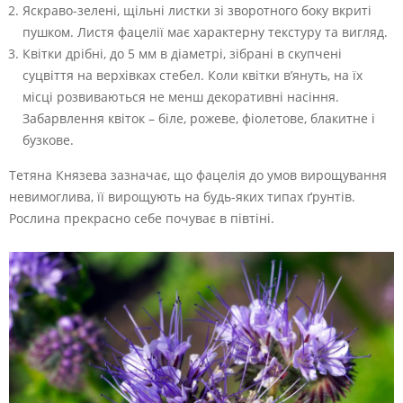
Яскраво-зелені, щільні листки зі зворотного боку вкриті
пушком. Листя фацелії має характерну текстуру та вигляд.
Квітки дрібні, до 5 мм в діаметрі, зібрані в скупчені
суцвіття на верхівках стебел. Коли квітки в’януть, на їх
місці розвиваються не менш декоративні насіння.
Забарвлення квіток – біле, рожеве, фіолетове, блакитне і
бузкове.
Тетяна Князева зазначає, що фацелія до умов вирощування
невимоглива, її вирощують на будь-яких типах ґрунтів.
Рослина прекрасно себе почуває в півтіні.