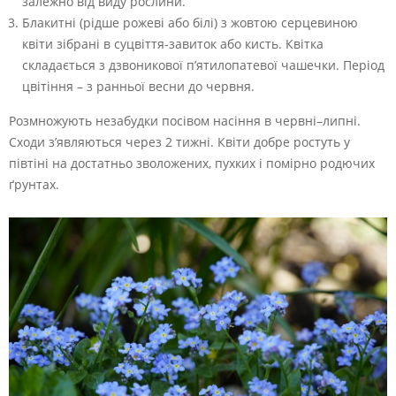
залежно від виду рослини.
Блакитні (рідше рожеві або білі) з жовтою серцевиною
квіти зібрані в суцвіття-завиток або кисть. Квітка
складається з дзвоникової п’ятилопатевої чашечки. Період
цвітіння – з ранньої весни до червня.
Розмножують незабудки посівом насіння в червні–липні.
Сходи з’являються через 2 тижні. Квіти добре ростуть у
півтіні на достатньо зволожених, пухких і помірно родючих
ґрунтах.