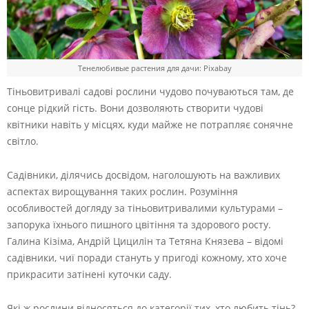
Тенелюбивые растения для дачи: Pixabay
Тіньовитривалі садові рослини чудово почуваються там, де
сонце рідкий гість. Вони дозволяють створити чудові
квітники навіть у місцях, куди майже не потрапляє сонячне
світло.
Садівники, ділячись досвідом, наголошують на важливих
аспектах вирощування таких рослин. Розуміння
особливостей догляду за тіньовитривалими культурами –
запорука їхнього пишного цвітіння та здорового росту.
Галина Кізіма, Андрій Цицилін та Тетяна Князева – відомі
садівники, чиї поради стануть у пригоді кожному, хто хоче
прикрасити затінені куточки саду.
Які ж рослини відносяться до категорії тих, хто любить тінь?