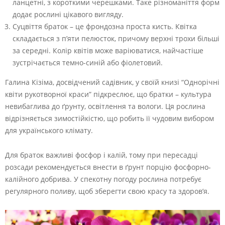
ланцетні, з короткими черешками. Таке різноманіття форм
додає рослині цікавого вигляду.
Суцвіття браток – це фрондозна проста кисть. Квітка
складається з п’яти пелюсток, причому верхні трохи більші
за середні. Колір квітів може варіюватися, найчастіше
зустрічається темно-синій або фіолетовий.
Галина Кізіма, досвідчений садівник, у своїй книзі “Однорічні
квіти рукотворної краси” підкреслює, що братки – культура
невибаглива до ґрунту, освітлення та вологи. Ця рослина
відрізняється зимостійкістю, що робить її чудовим вибором
для українського клімату.
Для браток важливі фосфор і калій, тому при пересадці
розсади рекомендується внести в ґрунт порцію фосфорно-
калійного добрива. У спекотну погоду рослина потребує
регулярного поливу, щоб зберегти свою красу та здоров’я.