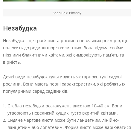
Барвінок: Pixabay
Незабудка
Незабудка – це трав’яниста рослина невеликих розмірів, що
належить до родини шорстколистних. Вона відома своїми
ніжними блакитними квітами, які символізують пам’ять та
вірність.
Деякі види незабудок культивують як гарноквітучі садові
рослини. Вони мають певні характеристики, які роблять їх
популярними серед садівників.
Стебла незабудки розгалужені, висотою 10–40 см. Вони
утворюють невеликий кущик, густо вкритий квітами.
Сидяче чергове листя може бути ланцетним, лінійно-
ланцетним або лопатевим. Форма листя може варіюватися