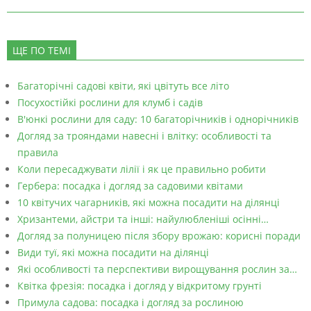
ЩЕ ПО ТЕМІ
Багаторічні садові квіти, які цвітуть все літо
Посухостійкі рослини для клумб і садів
В'юнкі рослини для саду: 10 багаторічників і однорічників
Догляд за трояндами навесні і влітку: особливості та
правила
Коли пересаджувати лілії і як це правильно робити
Гербера: посадка і догляд за садовими квітами
10 квітучих чагарників, які можна посадити на ділянці
Хризантеми, айстри та інші: найулюбленіші осінні…
Догляд за полуницею після збору врожаю: корисні поради
Види туї, які можна посадити на ділянці
Які особливості та перспективи вирощування рослин за…
Квітка фрезія: посадка і догляд у відкритому грунті
Примула садова: посадка і догляд за рослиною