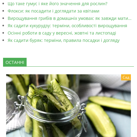
Що таке гумус і яке його значення для рослин?
Флокси: як посадити і доглядати за квітами
Вирощування грибів в домашніх умовах: як завжди мати…
Як садити кукурудзу: терміни, особливості вирощування
Осінні роботи в саду у вересні, жовтні та листопаді
Як садити буряк: терміни, правила посадки і догляду
ОСТАННІ
Сад