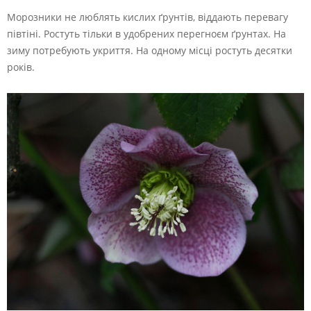
Морозники не люблять кислих ґрунтів, віддають перевагу
півтіні. Ростуть тільки в удобрених перегноєм ґрунтах. На
зиму потребують укриття. На одному місці ростуть десятки
років.