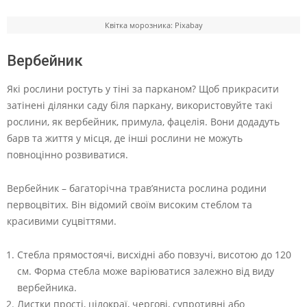
Квітка морозника: Pixabay
Вербейник
Які рослини ростуть у тіні за парканом? Щоб прикрасити
затінені ділянки саду біля паркану, використовуйте такі
рослини, як вербейник, примула, фацелія. Вони додадуть
барв та життя у місця, де інші рослини не можуть
повноцінно розвиватися.
Вербейник – багаторічна трав’яниста рослина родини
первоцвітих. Він відомий своїм високим стеблом та
красивими суцвіттями.
Стебла прямостоячі, висхідні або повзучі, висотою до 120
см. Форма стебла може варіюватися залежно від виду
вербейника.
Листки прості, цілокраї, чергові, супротивні або