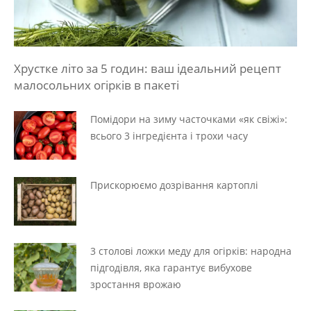
Хрустке літо за 5 годин: ваш ідеальний рецепт
малосольних огірків в пакеті
Помідори на зиму часточками «як свіжі»:
всього 3 інгредієнта і трохи часу
Прискорюємо дозрівання картоплі
3 столові ложки меду для огірків: народна
підгодівля, яка гарантує вибухове
зростання врожаю