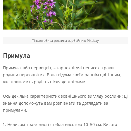
Тіньолюбива рослина вербейник: Pixabay
Примула
Примула, або первоцвіт, – гарноквітучі невисокі трави
родини первоцвітих. Вона відома своїм раннім цвітінням,
яке приносить радість після довгої зими.
Ось декілька характеристик зовнішнього вигляду рослини: ці
знання допоможуть вам розпізнати та доглядати за
примулами.
Невисокі трав’янисті стебла висотою 10–50 см. Висота