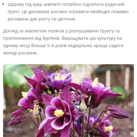
Щороку під кущі аквілегії потрібно підсипати родючий
ґрунт. Це допоможе рослині отримати необхідні поживні
речовини для росту та цвітіння.
Догляд за аквілегією полягає у розпушуванні ґрунту та
прополюванні від бур’янів. Вирощувати цю культуру на
одному місці більше 5–6 років недоцільно, краще садити
молоді рослини.