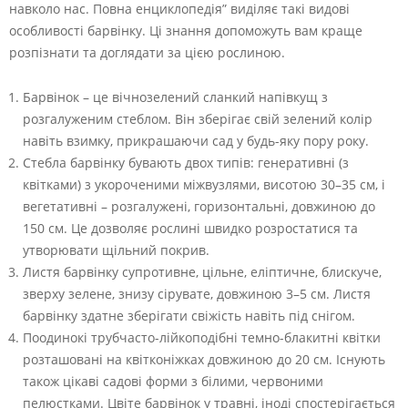
навколо нас. Повна енциклопедія” виділяє такі видові
особливості барвінку. Ці знання допоможуть вам краще
розпізнати та доглядати за цією рослиною.
Барвінок – це вічнозелений сланкий напівкущ з
розгалуженим стеблом. Він зберігає свій зелений колір
навіть взимку, прикрашаючи сад у будь-яку пору року.
Стебла барвінку бувають двох типів: генеративні (з
квітками) з укороченими міжвузлями, висотою 30–35 см, і
вегетативні – розгалужені, горизонтальні, довжиною до
150 см. Це дозволяє рослині швидко розростатися та
утворювати щільний покрив.
Листя барвінку супротивне, цільне, еліптичне, блискуче,
зверху зелене, знизу сірувате, довжиною 3–5 см. Листя
барвінку здатне зберігати свіжість навіть під снігом.
Поодинокі трубчасто-лійкоподібні темно-блакитні квітки
розташовані на квітконіжках довжиною до 20 см. Існують
також цікаві садові форми з білими, червоними
пелюстками. Цвіте барвінок у травні, іноді спостерігається