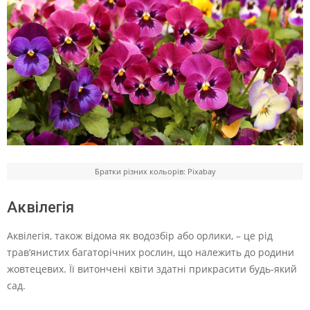
Братки різних кольорів: Pixabay
Аквілегія
Аквілегія, також відома як водозбір або орлики, – це рід
трав’янистих багаторічних рослин, що належить до родини
жовтецевих. Її витончені квіти здатні прикрасити будь-який
сад.