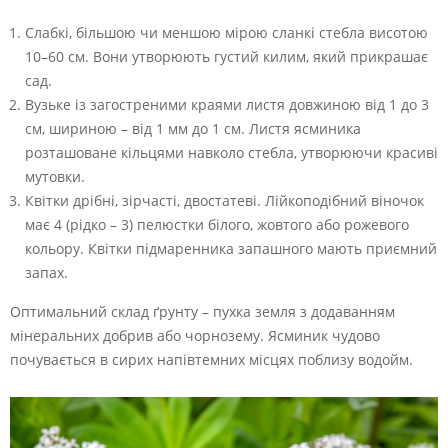
Слабкі, більшою чи меншою мірою сланкі стебла висотою
10–60 см. Вони утворюють густий килим, який прикрашає
сад.
Вузьке із загостреними краями листя довжиною від 1 до 3
см, шириною – від 1 мм до 1 см. Листя ясминика
розташоване кільцями навколо стебла, утворюючи красиві
мутовки.
Квітки дрібні, зірчасті, двостатеві. Лійкоподібний віночок
має 4 (рідко – 3) пелюстки білого, жовтого або рожевого
кольору. Квітки підмаренника запашного мають приємний
запах.
Оптимальний склад ґрунту – пухка земля з додаванням
мінеральних добрив або чорнозему. Ясминик чудово
почувається в сирих напівтемних місцях поблизу водойм.