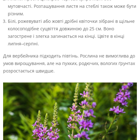
мутовчасті. Розташування листя на стеблі також може бути
різним.
Білі, рожевуваті або жовті дрібні квіточки зібрані в щільне
колосоподібне суцвіття довжиною до 25 см. Воно
загострене і злегка загинається на кінці. Цвіте в кінці
липня–серпні.
Для вербейника підходить півтінь. Рослина не вимоглива до
умов вирощування, але на пухких, родючих, вологих ґрунтах
розростається швидше.