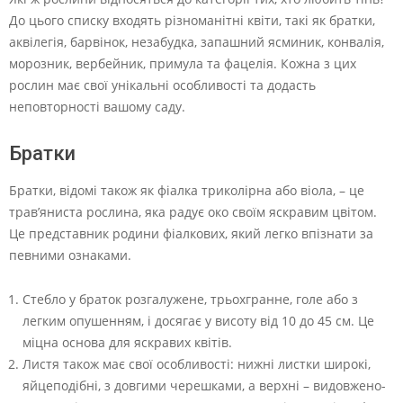
До цього списку входять різноманітні квіти, такі як братки,
аквілегія, барвінок, незабудка, запашний ясминик, конвалія,
морозник, вербейник, примула та фацелія. Кожна з цих
рослин має свої унікальні особливості та додасть
неповторності вашому саду.
Братки
Братки, відомі також як фіалка триколірна або віола, – це
трав’яниста рослина, яка радує око своїм яскравим цвітом.
Це представник родини фіалкових, який легко впізнати за
певними ознаками.
Стебло у браток розгалужене, трьохгранне, голе або з
легким опушенням, і досягає у висоту від 10 до 45 см. Це
міцна основа для яскравих квітів.
Листя також має свої особливості: нижні листки широкі,
яйцеподібні, з довгими черешками, а верхні – видовжено-