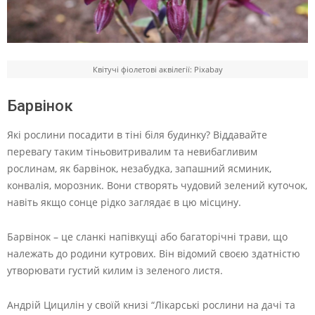
Квітучі фіолетові аквілегії: Pixabay
Барвінок
Які рослини посадити в тіні біля будинку? Віддавайте
перевагу таким тіньовитривалим та невибагливим
рослинам, як барвінок, незабудка, запашний ясминик,
конвалія, морозник. Вони створять чудовий зелений куточок,
навіть якщо сонце рідко заглядає в цю місцину.
Барвінок – це сланкі напівкущі або багаторічні трави, що
належать до родини кутрових. Він відомий своєю здатністю
утворювати густий килим із зеленого листя.
Андрій Цицилін у своїй книзі “Лікарські рослини на дачі та