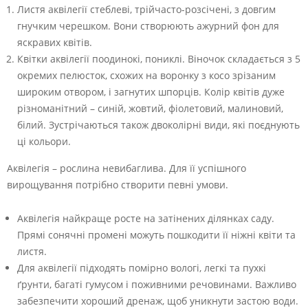
Листя аквілегії стеблеві, трійчасто-розсічені, з довгим
гнучким черешком. Вони створюють ажурний фон для
яскравих квітів.
Квітки аквілегії поодинокі, пониклі. Віночок складається з 5
окремих пелюсток, схожих на воронку з косо зрізаним
широким отвором, і загнутих шпорців. Колір квітів дуже
різноманітний – синій, жовтий, фіолетовий, малиновий,
білий. Зустрічаються також двоколірні види, які поєднують
ці кольори.
Аквілегія – рослина невибаглива. Для її успішного
вирощування потрібно створити певні умови.
Аквілегія найкраще росте на затінених ділянках саду.
Прямі сонячні промені можуть пошкодити її ніжні квіти та
листя.
Для аквілегії підходять помірно вологі, легкі та пухкі
ґрунти, багаті гумусом і поживними речовинами. Важливо
забезпечити хороший дренаж, щоб уникнути застою води.