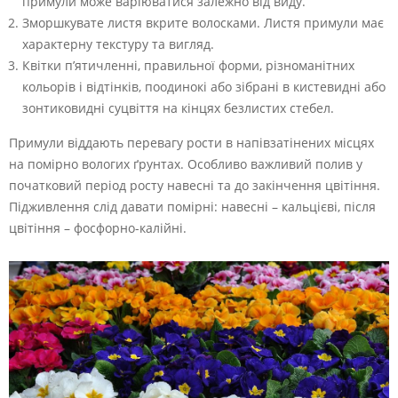
примули може варіюватися залежно від виду.
Зморшкувате листя вкрите волосками. Листя примули має
характерну текстуру та вигляд.
Квітки п’ятичленні, правильної форми, різноманітних
кольорів і відтінків, поодинокі або зібрані в кистевидні або
зонтиковидні суцвіття на кінцях безлистих стебел.
Примули віддають перевагу рости в напівзатінених місцях
на помірно вологих ґрунтах. Особливо важливий полив у
початковий період росту навесні та до закінчення цвітіння.
Підживлення слід давати помірні: навесні – кальцієві, після
цвітіння – фосфорно-калійні.