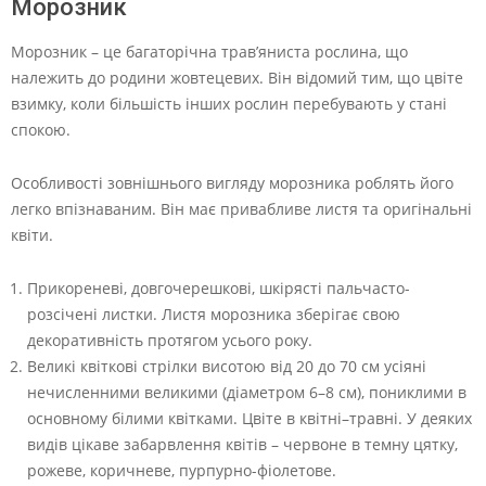
Морозник
Морозник – це багаторічна трав’яниста рослина, що
належить до родини жовтецевих. Він відомий тим, що цвіте
взимку, коли більшість інших рослин перебувають у стані
спокою.
Особливості зовнішнього вигляду морозника роблять його
легко впізнаваним. Він має привабливе листя та оригінальні
квіти.
Прикореневі, довгочерешкові, шкірясті пальчасто-
розсічені листки. Листя морозника зберігає свою
декоративність протягом усього року.
Великі квіткові стрілки висотою від 20 до 70 см усіяні
нечисленними великими (діаметром 6–8 см), пониклими в
основному білими квітками. Цвіте в квітні–травні. У деяких
видів цікаве забарвлення квітів – червоне в темну цятку,
рожеве, коричневе, пурпурно-фіолетове.