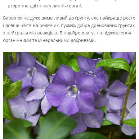
вторинне цвітіння у липні–серпні.
Барвінок не дуже вимогливий до ґрунту, але найкраще росте
і довше цвіте на родючих, пухких, добре дренованих ґрунтах
з нейтральною реакцією. Він добре реагує на підживлення
органічними та мінеральними добривами.