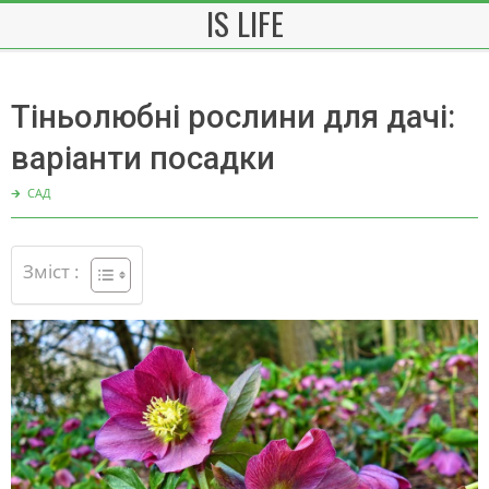
IS LIFE
Skip
to
content
Тіньолюбні рослини для дачі:
варіанти посадки
🡲
САД
Зміст :