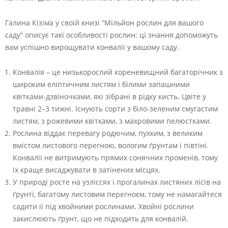
Галина Кізіма у своїй книзі “Мільйон рослин для вашого
саду” описує такі особливості рослин: ці знання допоможуть
вам успішно вирощувати конвалії у вашому саду.
Конвалія – це низькорослий кореневищний багаторічник з
широким еліптичним листям і білими запашними
квітками-дзвіночками, які зібрані в рідку кисть. Цвіте у
травні 2–3 тижні. Існують сорти з біло-зеленим смугастим
листям, з рожевими квітками, з махровими пелюстками.
Рослина віддає перевагу родючим, пухким, з великим
вмістом листового перегною, вологим ґрунтам і півтіні.
Конвалії не витримують прямих сонячних променів, тому
їх краще висаджувати в затінених місцях.
У природі росте на узліссях і прогалинах листяних лісів на
ґрунті, багатому листовим перегноєм, тому не намагайтеся
садити її під хвойними рослинами. Хвойні рослини
закислюють ґрунт, що не підходить для конвалій.