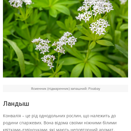
Ясменник (підмаренник) запашний: Pixabay
Ландыш
Конвалія – це рід однодольних рослин, що належить до
родини спаржевих. Вона відома своїми ніжними білими
квітками-дзвіночками, які мають неповторний аромат.