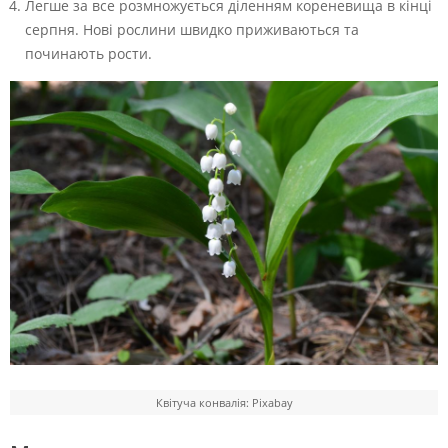
Легше за все розмножується діленням кореневища в кінці
серпня. Нові рослини швидко приживаються та
починають рости.
Квітуча конвалія: Pixabay