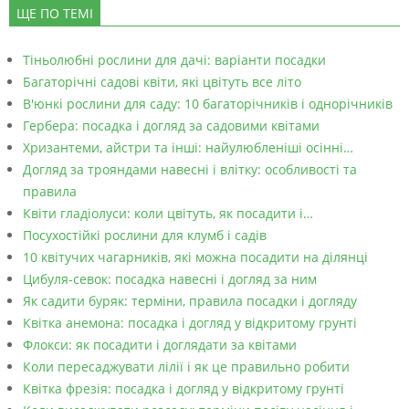
ЩЕ ПО ТЕМІ
Тіньолюбні рослини для дачі: варіанти посадки
Багаторічні садові квіти, які цвітуть все літо
В'юнкі рослини для саду: 10 багаторічників і однорічників
Гербера: посадка і догляд за садовими квітами
Хризантеми, айстри та інші: найулюбленіші осінні…
Догляд за трояндами навесні і влітку: особливості та
правила
Квіти гладіолуси: коли цвітуть, як посадити і…
Посухостійкі рослини для клумб і садів
10 квітучих чагарників, які можна посадити на ділянці
Цибуля-севок: посадка навесні і догляд за ним
Як садити буряк: терміни, правила посадки і догляду
Квітка анемона: посадка і догляд у відкритому грунті
Флокси: як посадити і доглядати за квітами
Коли пересаджувати лілії і як це правильно робити
Квітка фрезія: посадка і догляд у відкритому грунті