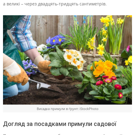
а великі – через двадцять-тридцять сантиметрів.
Висадка примули в ґрунт: iStockPhoto
Догляд за посадками примули садової