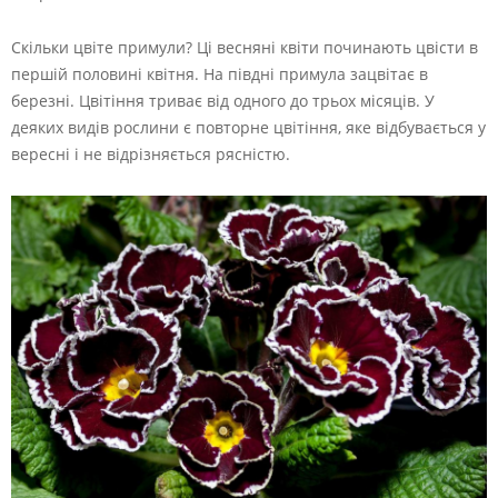
Скільки цвіте примули? Ці весняні квіти починають цвісти в
першій половині квітня. На півдні примула зацвітає в
березні. Цвітіння триває від одного до трьох місяців. У
деяких видів рослини є повторне цвітіння, яке відбувається у
вересні і не відрізняється рясністю.