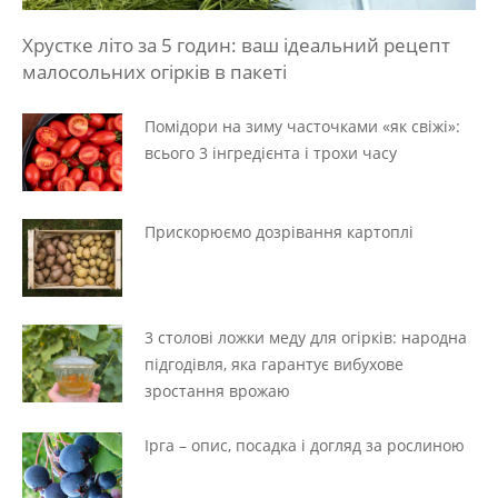
Хрустке літо за 5 годин: ваш ідеальний рецепт
малосольних огірків в пакеті
Помідори на зиму часточками «як свіжі»:
всього 3 інгредієнта і трохи часу
Прискорюємо дозрівання картоплі
3 столові ложки меду для огірків: народна
підгодівля, яка гарантує вибухове
зростання врожаю
Ірга – опис, посадка і догляд за рослиною