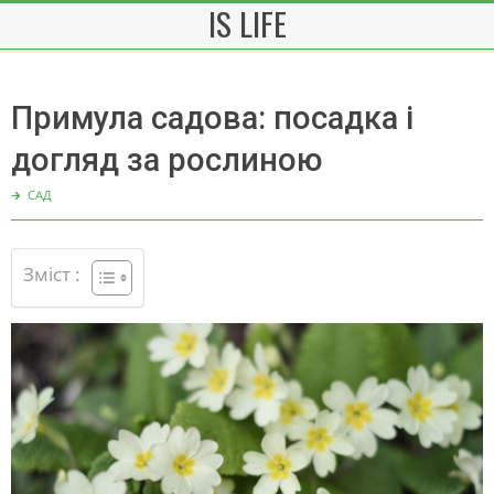
IS LIFE
Skip
to
content
Примула садова: посадка і
догляд за рослиною
🡲
САД
Зміст :