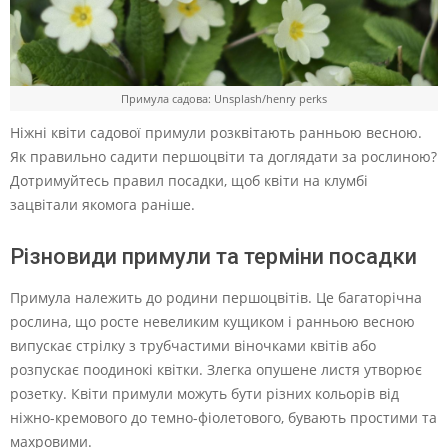
Примула садова: Unsplash/henry perks
Ніжні квіти садової примули розквітають ранньою весною.
Як правильно садити першоцвіти та доглядати за рослиною?
Дотримуйтесь правил посадки, щоб квіти на клумбі
зацвітали якомога раніше.
Різновиди примули та терміни посадки
Примула належить до родини першоцвітів. Це багаторічна
рослина, що росте невеликим кущиком і ранньою весною
випускає стрілку з трубчастими віночками квітів або
розпускає поодинокі квітки. Злегка опушене листя утворює
розетку. Квіти примули можуть бути різних кольорів від
ніжно-кремового до темно-фіолетового, бувають простими та
махровими.