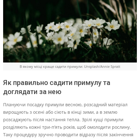
В якому місці краще садити примули: Unsplash/Annie Spratt
Як правильно садити примулу та
доглядати за нею
Плануючи посадку примули весною, розсадний матеріал
вирощують з осені або сіють в кінці зими, а в землю
розсаджують після настання тепла. Зрілі кущі примули
розділяють кожні три-п’ять років, щоб омолодити рослину.
Таку процедуру зручно проводити відразу після закінчення