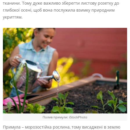
тканини. Тому дуже важливо зберегти листову розетку до
глибокої осені, щоб вона послужила взимку природним
укриттям.
Полив примули: iStockPhoto
Примула – морозостійка рослина, тому висаджені в землю