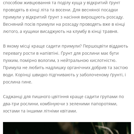
способом живцювання та поділу куща у відкритий ґрунт
проводять в кінці літа та восени. Для весняної посадки
примули у відкритий ґрунт з насіння вирощують розсаду.
Весняний посів примули на розсаду проводять вже в кінці
лютого, а кущики висаджують на клумбу в кінці травня.
В якому місці краще садити примули? Першоцвіти віддають
перевагу рости в напівтіні. Ґрунт для рослини має бути
пухким, помірно вологим, з нейтральною кислотністю.
Примула не любить надлишку органічних добрив та застою
води. Корінці швидко підгнивають у заболоченому ґрунті, і
рослина гине.
Саджанці для пишного цвітіння краще садити групами по
два-три рослини, комбінуючи з зеленими папоротями,
хостами та іншими літніми квітами.