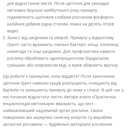
для відростання листя. Після цвітіння для закладки
квіткових бруньок майбутнього року примулу
підживлюють щотижня слабким розчином фосфорно-
калійних добрив (одна столова ложка на десять літрів
води).
Захист від шкідників та хвороб. Примулу у відкритому
ґрунті часто вражають гнильні бактерії, кліщі, попелиці,
нематоди та інші шкідники. Для профілактики навесні
рослину обробляють однопроцентною бордоською
сумішшю або хлорокисом міді, а жуків збирають вручну.
Що робити з примулою, коли відцвіте? Після закінчення
цвітіння ґрунт навколо кущів розпушують, очищають від
бур’янів та залишають примулу до зими у спокої. В цей час у
неї починає відростати листя. Автори книги «Практична
енциклопедія квітникаря» вважають, що лист –
найважливіший надземний орган рослини. Своєю
поверхнею він акумулює сонячну енергію та виробляє
органічні речовини — будівельні матеріали рослинної