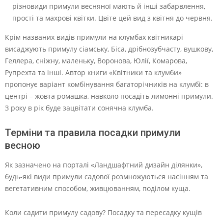
різновиди примули весняної мають й інші забарвлення,
прості та махрові квітки. Цвіте цей вид з квітня до червня.
Крім названих видів примули на клумбах квітникарі
висаджують примулу сіамську, Біса, дрібнозубчасту, вушкову,
Геллера, сніжну, маленьку, Воронова, Юлії, Комарова,
Рупрехта та інші. Автор книги «Квітники та клумби»
пропонує варіант комбінування багаторічників на клумбі: в
центрі – жовта ромашка, навколо посадіть лимонні примули.
З року в рік буде зацвітати сонячна клумба.
Терміни та правила посадки примули
весною
Як зазначено на порталі «Ландшафтний дизайн ділянки»,
будь-які види примули садової розмножуються насінням та
вегетативним способом, живцюванням, поділом куща.
Коли садити примулу садову? Посадку та пересадку кущів