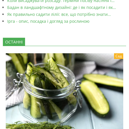
Коли висаджувати розсаду: терміни посіву насіння і…
Бадан в ландшафтному дизайні: де і як посадити і як…
Як правильно садити лілії: все, що потрібно знати…
Ірга - опис, посадка і догляд за рослиною
ОСТАННІ
Сад