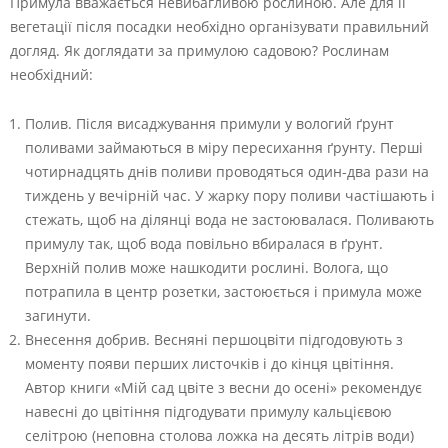
Примула вважається невибагливою рослиною. Але для її
вегетації після посадки необхідно організувати правильний
догляд. Як доглядати за примулою садовою? Рослинам
необхідний:
Полив. Після висаджування примули у вологий ґрунт
поливами займаються в міру пересихання ґрунту. Перші
чотирнадцять днів поливи проводяться один-два рази на
тиждень у вечірній час. У жарку пору поливи частішають і
стежать, щоб на ділянці вода не застоювалася. Поливають
примулу так, щоб вода повільно вбиралася в ґрунт.
Верхній полив може нашкодити рослині. Волога, що
потрапила в центр розетки, застоюється і примула може
загинути.
Внесення добрив. Весняні першоцвіти підгодовують з
моменту появи перших листочків і до кінця цвітіння.
Автор книги «Мій сад цвіте з весни до осені» рекомендує
навесні до цвітіння підгодувати примулу кальцієвою
селітрою (неповна столова ложка на десять літрів води)