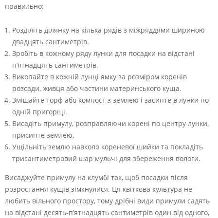
правильно:
Розділіть ділянку на кілька рядів з міжряддями шириною
двадцять сантиметрів.
Зробіть в кожному ряду лунки для посадки на відстані
п’ятнадцять сантиметрів.
Викопайте в кожній лунці ямку за розміром коренів
розсади, живця або частини материнського куща.
Змішайте торф або компост з землею і засипте в лунки по
одній пригорщі.
Висадіть примулу, розправляючи корені по центру лунки,
присипте землею.
Ущільніть землю навколо кореневої шийки та покладіть
трисантиметровий шар мульчі для збереження вологи.
Висаджуйте примулу на клумбі так, щоб посадки після
розростання кущів зімкнулися. Ця квіткова культура не
любить вільного простору, тому дрібні види примули садять
на відстані десять-п’ятнадцять сантиметрів один від одного,