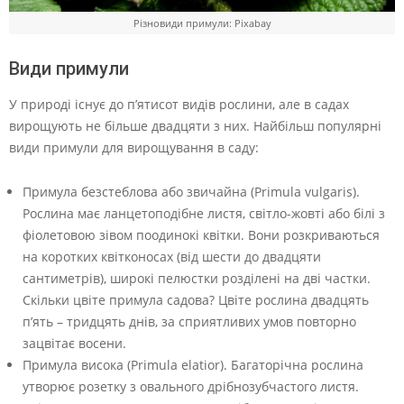
Різновиди примули: Pixabay
Види примули
У природі існує до п’ятисот видів рослини, але в садах
вирощують не більше двадцяти з них. Найбільш популярні
види примули для вирощування в саду:
Примула безстеблова або звичайна (Primula vulgaris).
Рослина має ланцетоподібне листя, світло-жовті або білі з
фіолетовою зівом поодинокі квітки. Вони розкриваються
на коротких квітконосах (від шести до двадцяти
сантиметрів), широкі пелюстки розділені на дві частки.
Скільки цвіте примула садова? Цвіте рослина двадцять
п’ять – тридцять днів, за сприятливих умов повторно
зацвітає восени.
Примула висока (Primula elatior). Багаторічна рослина
утворює розетку з овального дрібнозубчастого листя.