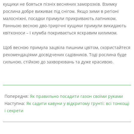
кущики не бояться пізніх весняних заморозків. Взимку
рослина добре виживає під снігом. Якщо зими в регіоні
малосніжні, посадки примули прикривають лапником.
Ранньою весною дво-трирічні кущики примули викидають
квітконоси – і клумба покривається яскравим килимом.
Щоб весною примула зацвіла пишним цвітом, скористайтеся
рекомендаціями досвідчених садівників. Тоді рослина буде
сильною, стійкою до захворювань та дуже красивою.
Попередня:
Як правильно посадити газон своїми руками
Наступна:
Як садити кавуни у відкритому грунті: всі тонкощі
і секрети