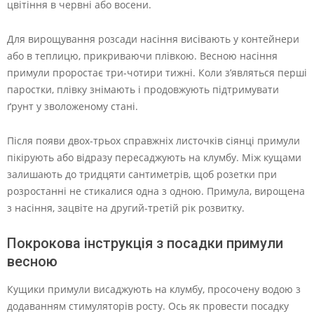
цвітіння в червні або восени.
Для вирощування розсади насіння висівають у контейнери
або в теплицю, прикриваючи плівкою. Весною насіння
примули проростає три-чотири тижні. Коли з’являться перші
паростки, плівку знімають і продовжують підтримувати
ґрунт у зволоженому стані.
Після появи двох-трьох справжніх листочків сіянці примули
пікірують або відразу пересаджують на клумбу. Між кущами
залишають до тридцяти сантиметрів, щоб розетки при
розростанні не стикалися одна з одною. Примула, вирощена
з насіння, зацвіте на другий-третій рік розвитку.
Покрокова інструкція з посадки примули
весною
Кущики примули висаджують на клумбу, просочену водою з
додаванням стимуляторів росту. Ось як провести посадку