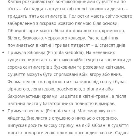
Квітки розкриваються зонтикоподібними суцвіттями по
п’ять – п’ятнадцять штук на квітконосі заввишки десять –
тридцять п’ять сантиметрів. Пелюстки мають світло-жовте
забарвлення з яскраво-жовтою плямою біля основи.
Гібридні сорти мають більші квітки жовтого, кремового,
білого, бузкового, червоного кольору. Рясне цвітіння
починається в квітні і триває п’ятдесят – шістдесят днів.
Примула Зібольда (Primula sieboldii). На невеликих
кущиках виростають зонтикоподібні суцвіття заввишки до
сорока сантиметрів з бузковими та рожевими квітками.
Суцвіття можуть бути спрямовані вбік, вгору або вниз.
Форма пелюсток відрізняється залежно від сорту і буває
зірчастою, лопатевою, розсіченою, з рівними або
бахромчастими краями. Зацвітає в квітні-травні, а після
цвітіння листя у багаторічника повністю відмирає.
Примула весняна (Primula veris). Має зморшкувате
яйцеподібне листя з опушеною нижньою стороною.
Випускає досить високу стрілку, на якій зібрані в суцвіття
жовті з помаранчевою плямою посередині квітки. Садові