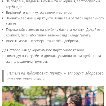
За потреби, видаліть бур’яни та їх коріння, застосовуючи
гербіциди.
Вирівняйте ділянку, усуваючи нерівності.
Замініть верхній шар ґрунту, якщо там багато будівельного
сміття.
Перекопайте землю на глибину багнета лопати. Додайте
компост, пісок або глину, залежно від складу ґрунту.
Внесіть азотні, фосфорні та калійні добрива.
Для створення декоративного партерного газону
рекомендується зробити дренаж, уклавши шари щебеню та
піску під родючим ґрунтом.
Ретельна підготовка ґрунту – запорука здорового
та красивого газону.