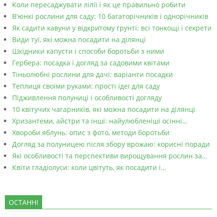
Коли пересаджувати лілії і як це правильно робити
В'юнкі рослини для саду: 10 багаторічників і однорічників
Як садити кавуни у відкритому грунті: всі тонкощі і секрети
Види туї, які можна посадити на ділянці
Шкідники капусти і способи боротьби з ними
Гербера: посадка і догляд за садовими квітами
Тіньолюбні рослини для дачі: варіанти посадки
Теплиця своїми руками: прості ідеї для саду
Підживлення полуниці і особливості догляду
10 квітучих чагарників, які можна посадити на ділянці
Хризантеми, айстри та інші: найулюбленіші осінні…
Хвороби яблунь: опис з фото, методи боротьби
Догляд за полуницею після збору врожаю: корисні поради
Які особливості та перспективи вирощування рослин за…
Квіти гладіолуси: коли цвітуть, як посадити і…
ОСТАННІ