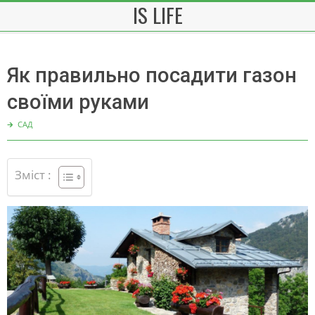
IS LIFE
Skip
to
content
Як правильно посадити газон
своїми руками
🡲
САД
Зміст :