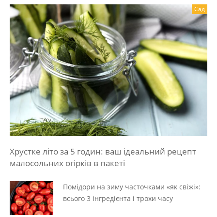
Сад
Хрустке літо за 5 годин: ваш ідеальний рецепт
малосольних огірків в пакеті
Помідори на зиму часточками «як свіжі»:
всього 3 інгредієнта і трохи часу