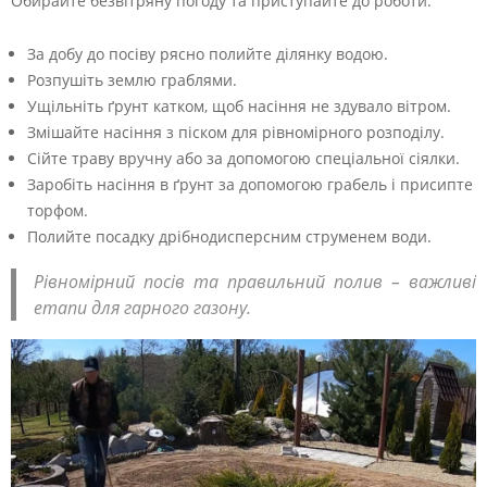
Обирайте безвітряну погоду та приступайте до роботи:
За добу до посіву рясно полийте ділянку водою.
Розпушіть землю граблями.
Ущільніть ґрунт катком, щоб насіння не здувало вітром.
Змішайте насіння з піском для рівномірного розподілу.
Сійте траву вручну або за допомогою спеціальної сіялки.
Заробіть насіння в ґрунт за допомогою грабель і присипте
торфом.
Полийте посадку дрібнодисперсним струменем води.
Рівномірний посів та правильний полив – важливі
етапи для гарного газону.