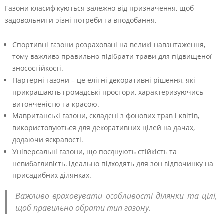
Газони класифікуються залежно від призначення, щоб
задовольнити різні потреби та вподобання.
Спортивні газони розраховані на великі навантаження,
тому важливо правильно підібрати трави для підвищеної
зносостійкості.
Партерні газони – це елітні декоративні рішення, які
прикрашають громадські простори, характеризуючись
витонченістю та красою.
Мавританські газони, складені з фонових трав і квітів,
використовуються для декоративних цілей на дачах,
додаючи яскравості.
Універсальні газони, що поєднують стійкість та
невибагливість, ідеально підходять для зон відпочинку на
присадибних ділянках.
Важливо враховувати особливості ділянки та цілі,
щоб правильно обрати тип газону.