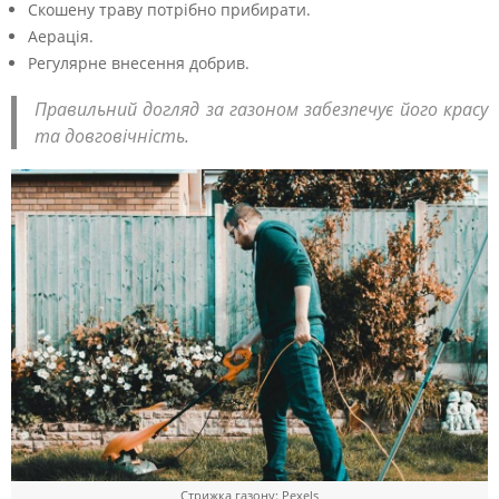
Скошену траву потрібно прибирати.
Аерація.
Регулярне внесення добрив.
Правильний догляд за газоном забезпечує його красу
та довговічність.
Стрижка газону: Pexels