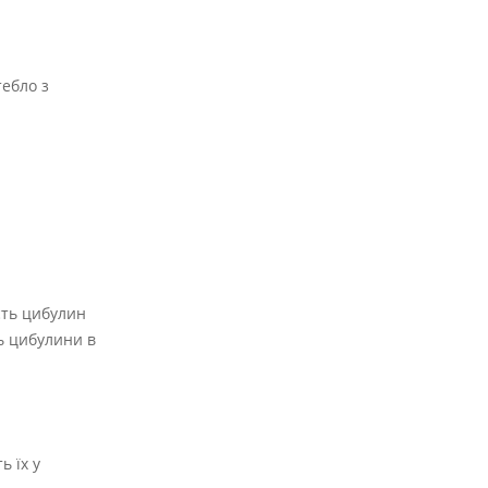
тебло з
сть цибулин
ть цибулини в
ь їх у