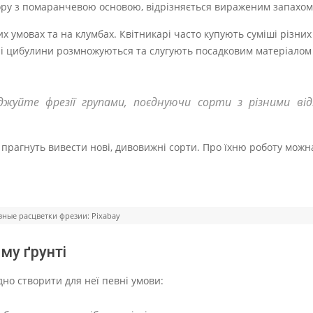
льору з помаранчевою основою, відрізняється вираженим запахом 
х умовах та на клумбах. Квітникарі часто купують суміші різних
ні цибулини розмножуються та слугують посадковим матеріалом
жуйте фрезії групами, поєднуючи сорти з різними ві
 прагнуть вивести нові, дивовижні сорти. Про їхню роботу можн
ные расцветки фрезии: Pixabay
му ґрунті
дно створити для неї певні умови: