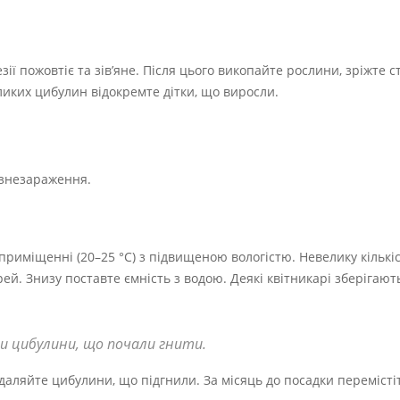
ії пожовтіє та зів’яне. Після цього викопайте рослини, зріжте с
еликих цибулин відокремте дітки, що виросли.
 знезараження.
 приміщенні (20–25 °С) з підвищеною вологістю. Невелику кількі
арей. Знизу поставте ємність з водою. Деякі квітникарі зберігаю
и цибулини, що почали гнити.
даляйте цибулини, що підгнили. За місяць до посадки перемістіт