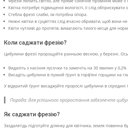
Фрезія любить світло, але пряме сонячне проміння може її 
Квітка потребує підвищеної вологості, її слід обприскувати
Стебла фрезії слабкі, їм потрібна опора.
Нижні квітки в суцвіттях слід вчасно обривати, щоб вони 
Квіти чутливі до протягів, вимагають тихого місця для норм
Коли саджати фрезію?
Цибулини фрезії пророщуйте ранньою весною, у березні. Ось
Видаліть з насіння лусочки та замочіть на 30 хвилин у 0,2
Висадіть цибулини в пухкий ґрунт в торф’яні горщики на гл
У відкритий ґрунт висаджуйте пророслі цибулини в середині 
Порада: для успішного проростання забезпечте цибу
Як саджати фрезію?
Заздалегідь підготуйте ділянку для квітника, земля повинна б