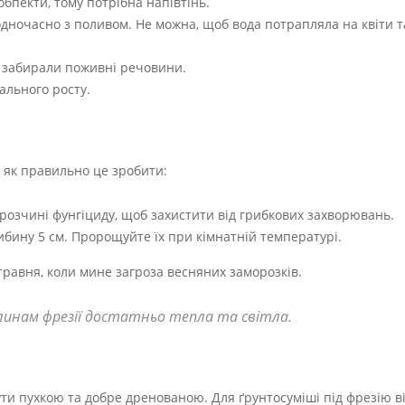
обпекти, тому потрібна напівтінь.
 одночасно з поливом. Не можна, щоб вода потрапляла на квіти т
не забирали поживні речовини.
ального росту.
 як правильно це зробити:
% розчині фунгіциду, щоб захистити від грибкових захворювань.
ибину 5 см. Пророщуйте їх при кімнатній температурі.
травня, коли мине загроза весняних заморозків.
линам фрезії достатньо тепла та світла.
ути пухкою та добре дренованою. Для ґрунтосуміші під фрезію ві