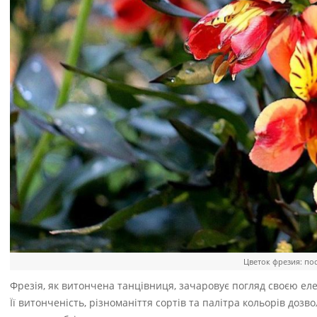
Цветок фрезия: пос
Фрезія, як витончена танцівниця, зачаровує погляд своєю еле
Її витонченість, різноманіття сортів та палітра кольорів д