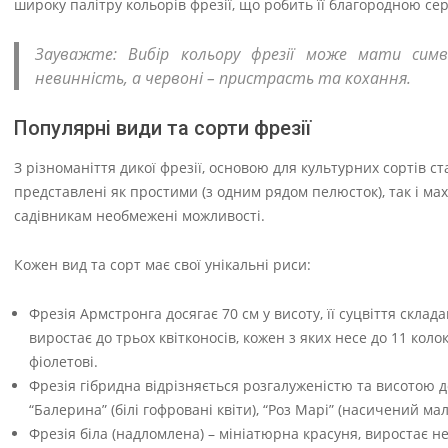
широку палітру кольорів фрезії, що робить її благородною сере
Зауважте: Вибір кольору фрезії може мати сим
невинність, а червоні – пристрасть та кохання.
Популярні види та сорти фрезії
З різноманіття дикої фрезії, основою для культурних сортів ст
представлені як простими (з одним рядом пелюсток), так і м
садівникам необмежені можливості.
Кожен вид та сорт має свої унікальні риси:
Фрезія Армстронга досягає 70 см у висоту, її суцвіття склад
виростає до трьох квітконосів, кожен з яких несе до 11 кол
фіолетові.
Фрезія гібридна відрізняється розгалуженістю та висотою д
“Балерина” (білі гофровані квіти), “Роз Марі” (насичений ма
Фрезія біла (надломлена) – мініатюрна красуня, виростає не