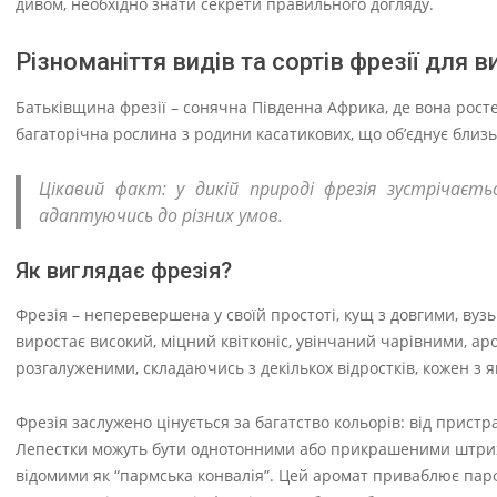
дивом, необхідно знати секрети правильного догляду.
Різноманіття видів та сортів фрезії для 
Батьківщина фрезії – сонячна Південна Африка, де вона росте
багаторічна рослина з родини касатикових, що об’єднує близько
Цікавий факт: у дикій природі фрезія зустрічаєт
адаптуючись до різних умов.
Як виглядає фрезія?
Фрезія – неперевершена у своїй простоті, кущ з довгими, ву
виростає високий, міцний квітконіс, увінчаний чарівними, аро
розгалуженими, складаючись з декількох відростків, кожен з я
Фрезія заслужено цінується за багатство кольорів: від пристр
Лепестки можуть бути однотонними або прикрашеними штрихам
відомими як “пармська конвалія”. Цей аромат приваблює парфу