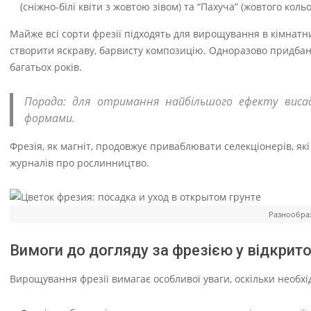
(сніжно-білі квіти з жовтою зівом) та “Пахуча” (жовтого ко
Майже всі сорти фрезії підходять для вирощування в кімнатни
створити яскраву, барвисту композицію. Одноразово придба
багатьох років.
Порада: для отримання найбільшого ефекту висад
формами.
Фрезія, як магніт, продовжує приваблювати селекціонерів, які
журналів про рослинництво.
Разнообраз
Вимоги до догляду за фрезією у відкрито
Вирощування фрезії вимагає особливої уваги, оскільки необхі