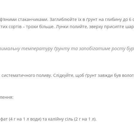
’яними стаканчиками. Заглиблюйте їх в ґрунт на глибину до 6 с
тих сортів – трохи більше. Лунки полийте, зверху присипте шар
мальну температуру ґрунту та запобігатиме росту бур’
, систематичного поливу. Слідкуйте, щоб ґрунт завжди був волог
лення:
 (4 г на 1 л води) та калійну сіль (2 г на 1 л).