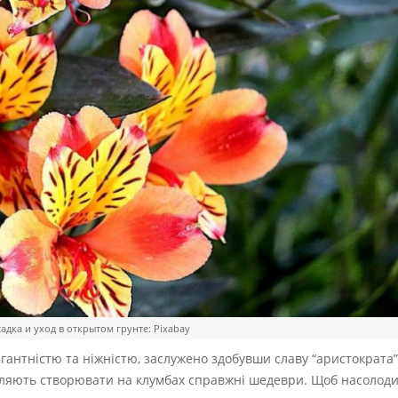
адка и уход в открытом грунте: Pixabay
гантністю та ніжністю, заслужено здобувши славу “аристократа” 
озволяють створювати на клумбах справжні шедеври. Щоб насолод