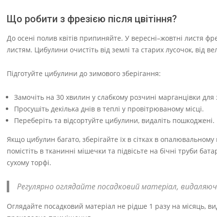
Що робити з фрезією після цвітіння?
До осені полив квітів припиняйте. У вересні–жовтні листя фрез
листям. Цибулини очистіть від землі та старих лусочок, від в
Підготуйте цибулини до зимового зберігання:
Замочіть на 30 хвилин у слабкому розчині марганцівки для
Просушіть декілька днів в теплі у провітрюваному місці.
Переберіть та відсортуйте цибулини, видаліть пошкоджені.
Якщо цибулин багато, зберігайте їх в сітках в опалювальному
помістіть в тканинні мішечки та підвісьте на бічні труби бат
сухому торфі.
Регулярно оглядайте посадковий матеріал, видаляюч
Оглядайте посадковий матеріал не рідше 1 разу на місяць, ви