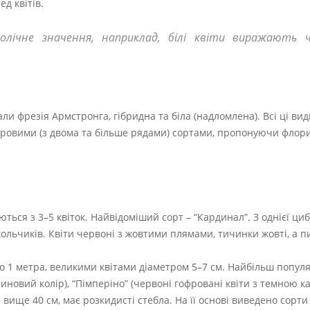
д квітів.
волічне значення, наприклад, білі квіти виражають
али фрезія Армстронга, гібридна та біла (надломлена). Всі ці вид
ахровими (з двома та більше рядами) сортами, пропонуючи флор
аються з 3–5 квіток. Найвідоміший сорт – “Кардинал”. З однієї ци
окольчиків. Квіти червоні з жовтими плямами, тичинки жовті, а 
о 1 метра, великими квітами діаметром 5–7 см. Найбільш популя
линовий колір), “Пімперіно” (червоні гофровані квіти з темною к
 вище 40 см, має розкидисті стебла. На її основі виведено сорти