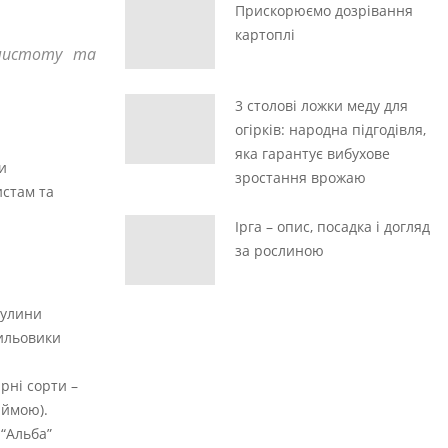
Прискорюємо дозрівання
картоплі
 чистоту та
3 столові ложки меду для
огірків: народна підгодівля,
яка гарантує вибухове
и
зростання врожаю
истам та
Ірга – опис, посадка і догляд
за рослиною
булини
пильовики
рні сорти –
аймою).
 “Альба”