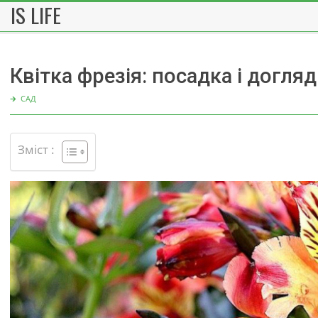
IS LIFE
Skip
to
content
Квітка фрезія: посадка і догляд
🡲
САД
Зміст :