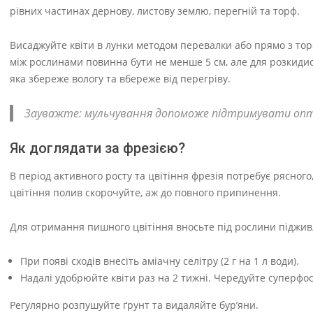
рівних частинах дернову, листову землю, перегній та торф.
Висаджуйте квіти в лунки методом перевалки або прямо з торф
між рослинами повинна бути не менше 5 см, але для розкидис
яка збереже вологу та вбереже від перегріву.
Зауважте: мульчування допоможе підтримувати опти
Як доглядати за фрезією?
В період активного росту та цвітіння фрезія потребує рясного
цвітіння полив скорочуйте, аж до повного припинення.
Для отримання пишного цвітіння вносьте під рослини піджив
При появі сходів внесіть аміачну селітру (2 г на 1 л води).
Надалі удобрюйте квіти раз на 2 тижні. Чередуйте суперфосфат
Регулярно розпушуйте ґрунт та видаляйте бур’яни.