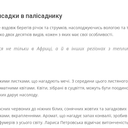
висадки в палісаднику
 вздовж берегів річок та струмків, насолоджуючись вологою та 
 двох десятків видів, кожен з яких має свої особливості.
ься не тільки в Африці, а й в інших регіонах з тепл
зькими листками, що нагадують мечі. З середини цього листяног
матними квітами. Квіти, зібрані в суцвіття, можуть бути поодин
ких дарує насолоду.
асних червоних до ніжних білих, сонячних жовтих та загадкових
и, вкрапленнями. Аромат, що нагадує запах конвалії, зробив 
мерів з усього світу. Лариса Петровська відмічає витонченість