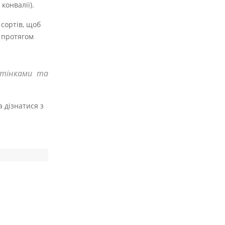
конвалії).
 сортів, щоб
 протягом
дтінками та
а дізнатися з