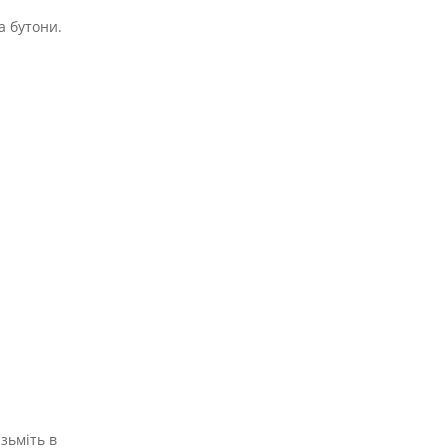
а бутони.
зьміть в