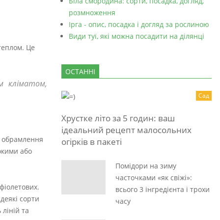
Біла смородина: сорти, посадка, догляд,
розмноження
Ірга - опис, посадка і догляд за рослиною
Види туї, які можна посадити на ділянці
теплом. Це
ОСТАННІ
им кліматом,
Сад
Хрустке літо за 5 годин: ваш
ідеальний рецепт малосольних
о обрамлення
огірків в пакеті
окими або
Помідори на зиму
часточками «як свіжі»:
 фіолетових.
всього 3 інгредієнта і трохи
деякі сорти
часу
 ліній та