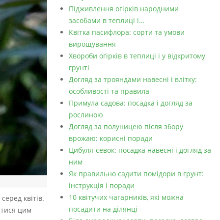
Підживлення огірків народними
засобами в теплиці і…
Квітка пасифлора: сорти та умови
вирощування
Хвороби огірків в теплиці і у відкритому
грунті
Догляд за трояндами навесні і влітку:
особливості та правила
Примула садова: посадка і догляд за
рослиною
Догляд за полуницею після збору
врожаю: корисні поради
Цибуля-севок: посадка навесні і догляд за
ним
Як правильно садити помідори в грунт:
інструкція і поради
10 квітучих чагарників, які можна
серед квітів.
посадити на ділянці
итися цим