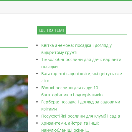
ЩЕ ПО ТЕМІ
Квітка анемона: посадка і догляд у
відкритому грунті
Тіньолюбні рослини для дачі: варіанти
посадки
Багаторічні садові квіти, які цвітуть все
літо
В'юнкі рослини для саду: 10
багаторічників і однорічників
Гербера: посадка і догляд за садовими
квітами
Посухостійкі рослини для клумб і садів
Хризантеми, айстри та інші:
найулюбленіші осінні…