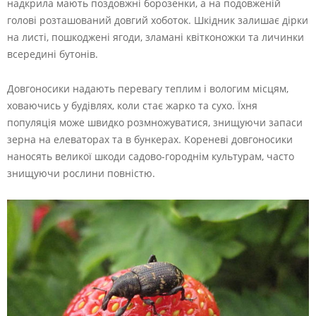
надкрила мають поздовжні борозенки, а на подовженій
голові розташований довгий хоботок. Шкідник залишає дірки
на листі, пошкоджені ягоди, зламані квітконожки та личинки
всередині бутонів.
Довгоносики надають перевагу теплим і вологим місцям,
ховаючись у будівлях, коли стає жарко та сухо. Їхня
популяція може швидко розмножуватися, знищуючи запаси
зерна на елеваторах та в бункерах. Кореневі довгоносики
наносять великої шкоди садово-городнім культурам, часто
знищуючи рослини повністю.