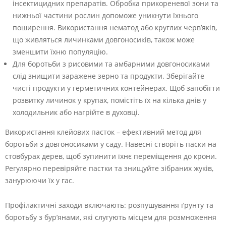
інсектицидних препаратів. Обробка прикореневої зони та
нижньої частини рослин допоможе уникнути їхнього
поширення. Використання нематод або круглих черв’яків,
що живляться личинками довгоносиків, також може
зменшити їхню популяцію.
Для боротьби з рисовими та амбарними довгоносиками
слід знищити заражене зерно та продукти. Зберігайте
чисті продукти у герметичних контейнерах. Щоб запобігти
розвитку личинок у крупах, помістіть їх на кілька днів у
холодильник або нагрійте в духовці.
Використання клейових пасток – ефективний метод для
боротьби з довгоносиками у саду. Навесні створіть паски на
стовбурах дерев, щоб зупинити їхнє переміщення до крони.
Регулярно перевіряйте пастки та знищуйте зібраних жуків,
занурюючи їх у гас.
Профілактичні заходи включають: розпушування ґрунту та
боротьбу з бур’янами, які слугують місцем для розмноження