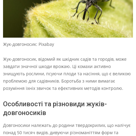
Жук-довгоносик: Pixabay
Жук-довгоносик, відомий як шкідник садів та городів, може
завдати значної шкоди врожаю. Ці комахи активно
знищують рослини, псуючи плоди та насіння, що є великою
проблемою для садівників. Боротьба з ними вимагає
розуміння їхніх звичок та ефективних методів контролю.
Особливості та різновиди жуків-
довгоносиків
Довгоносики належать до родини твердокрилих, що налічує
понад 50 тисяч видів, дивуючи різноманіттям форм та