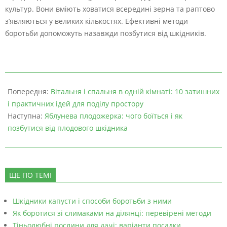
культур. Вони вміють ховатися всередині зерна та раптово
з’являються у великих кількостях. Ефективні методи
боротьби допоможуть назавжди позбутися від шкідників.
Попередня:
Вітальня і спальня в одній кімнаті: 10 затишних
і практичних ідей для поділу простору
Наступна:
Яблунева плодожерка: чого боїться і як
позбутися від плодового шкідника
ЩЕ ПО ТЕМІ
Шкідники капусти і способи боротьби з ними
Як боротися зі слимаками на ділянці: перевірені методи
Тіньолюбні рослини для дачі: варіанти посадки