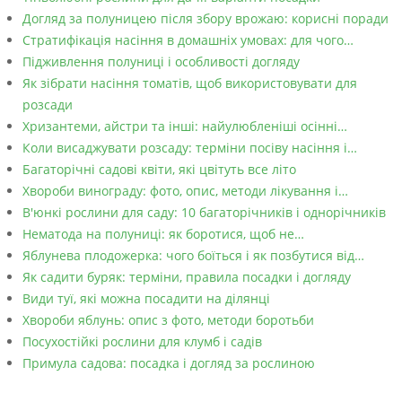
Догляд за полуницею після збору врожаю: корисні поради
Стратифікація насіння в домашніх умовах: для чого…
Підживлення полуниці і особливості догляду
Як зібрати насіння томатів, щоб використовувати для
розсади
Хризантеми, айстри та інші: найулюбленіші осінні…
Коли висаджувати розсаду: терміни посіву насіння і…
Багаторічні садові квіти, які цвітуть все літо
Хвороби винограду: фото, опис, методи лікування і…
В'юнкі рослини для саду: 10 багаторічників і однорічників
Нематода на полуниці: як боротися, щоб не…
Яблунева плодожерка: чого боїться і як позбутися від…
Як садити буряк: терміни, правила посадки і догляду
Види туї, які можна посадити на ділянці
Хвороби яблунь: опис з фото, методи боротьби
Посухостійкі рослини для клумб і садів
Примула садова: посадка і догляд за рослиною