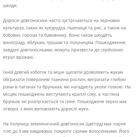
шкоди.
Дорослі довгоносики часто зустрічаються на зернових
культурах, таких як кукурудза, пшениця та рис, а також на
бобових, горіхах та бавовнику. Вони також шкодять
винограду, яблукам, грушам та полуницям. Пошкодження,
завдані довгоносиками, можуть призвести до серйозних
втрат врожаю.
Їхній довгий хоботок та міцні щелепи дозволяють жукам
обгризати поверхневі тканини рослин, вигризати глибокі
рани в пагонах та бруньках, які нагадують уколи голкою. На
місцях пошкоджень виступають краплі соку, а частина
бруньок не розпускається та гине. Пошкоджене зерно має
отвори, з яких виповзають дорослі жуки.
На полуниці земляничний довгоносик (цвітоїд) має чорне
тіло до 3 мм завдовжки, покрите сірими волосинками. Його