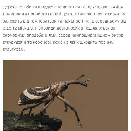
Дорослі особини швидко спарюються та відкладають яйця,
починаючи новий життєвий цикл. Тривалість їхнього життя
залежить від температури та наявності їжі, в середньому від
3 до 12 місяців. Різновиди довгоносиків поділяються за
харчовими вподобаннями, серед найпоширеніших – рисові,
кукурудзяні та кореневі, кожен з яких шкодить певним
культурам.