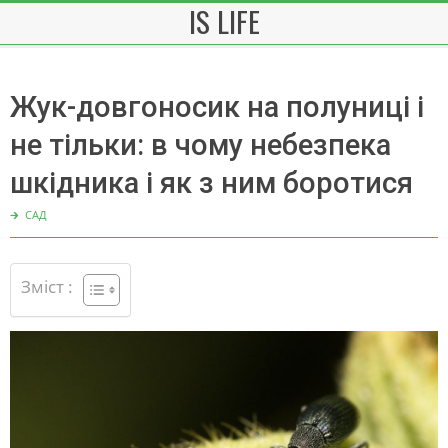
IS LIFE
Skip
to
content
Жук-довгоносик на полуниці і
не тільки: в чому небезпека
шкідника і як з ним боротися
🡲
САД
Зміст :