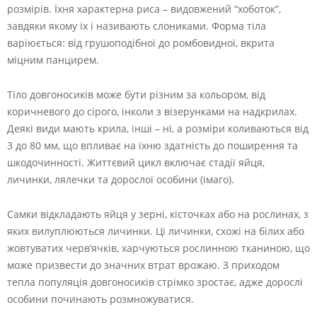
розмірів. Їхня характерна риса – видовжений “хоботок”,
завдяки якому їх і називають слониками. Форма тіла
варіюється: від грушоподібної до ромбовидної, вкрита
міцним панцирем.
Тіло довгоносиків може бути різним за кольором, від
коричневого до сірого, інколи з візерунками на надкрилах.
Деякі види мають крила, інші – ні, а розміри коливаються від
3 до 80 мм, що впливає на їхню здатність до поширення та
шкодочинності. Життєвий цикл включає стадії яйця,
личинки, лялечки та дорослої особини (імаго).
Самки відкладають яйця у зерні, кісточках або на рослинах, з
яких вилуплюються личинки. Ці личинки, схожі на білих або
жовтуватих черв’ячків, харчуються рослинною тканиною, що
може призвести до значних втрат врожаю. З приходом
тепла популяція довгоносиків стрімко зростає, адже дорослі
особини починають розмножуватися.