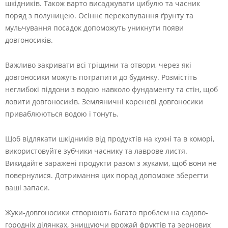
шкідників. Також варто висаджувати цибулю та часник
поряд з полуницею. Осіннє перекопування ґрунту та
мульчування посадок допоможуть уникнути появи
довгоносиків.
Важливо закривати всі тріщини та отвори, через які
довгоносики можуть потрапити до будинку. Розмістіть
неглибокі піддони з водою навколо фундаменту та стін, щоб
ловити довгоносиків. Земляничні кореневі довгоносики
приваблюються водою і тонуть.
Щоб відлякати шкідників від продуктів на кухні та в коморі,
використовуйте зубчики часнику та лаврове листя.
Викидайте заражені продукти разом з жуками, щоб вони не
повернулися. Дотримання цих порад допоможе зберегти
ваші запаси.
Жуки-довгоносики створюють багато проблем на садово-
городніх ділянках, знищуючи врожай фруктів та зернових