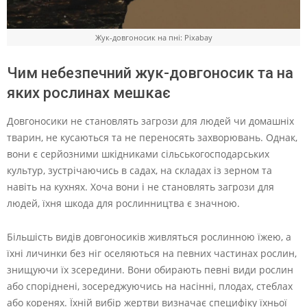
Жук-довгоносик на пні: Pixabay
Чим небезпечний жук-довгоносик та на
яких рослинах мешкає
Довгоносики не становлять загрози для людей чи домашніх
тварин, не кусаються та не переносять захворювань. Однак,
вони є серйозними шкідниками сільськогосподарських
культур, зустрічаючись в садах, на складах із зерном та
навіть на кухнях. Хоча вони і не становлять загрози для
людей, їхня шкода для рослинництва є значною.
Більшість видів довгоносиків живляться рослинною їжею, а
їхні личинки без ніг оселяються на певних частинах рослин,
знищуючи їх зсередини. Вони обирають певні види рослин
або споріднені, зосереджуючись на насінні, плодах, стеблах
або коренях. Їхній вибір жертви визначає специфіку їхньої