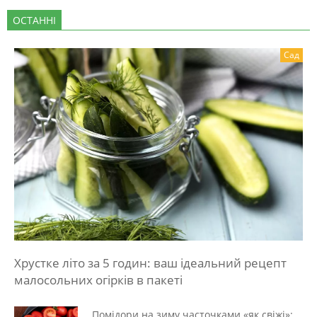
ОСТАННІ
Сад
Хрустке літо за 5 годин: ваш ідеальний рецепт
малосольних огірків в пакеті
Помідори на зиму часточками «як свіжі»: