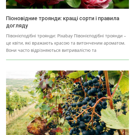
Піоновідние троянди: кращі сорти і правила
догляду
2025-
Півонієподібні троянди: Pixabay Півонієподібні троянди –
03-
це квіти, які вражають красою та витонченим ароматом.
28
Вони часто відрізняються витривалістю та