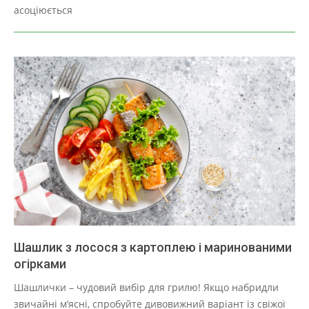
30
асоціюється
Шашлик з лосося з картоплею і маринованими
огірками
2025-
Шашлички – чудовий вибір для грилю! Якщо набридли
03-
звичайні м’ясні, спробуйте дивовижний варіант із свіжої