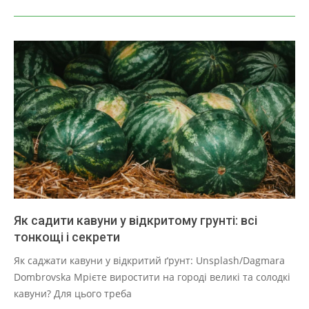
Як садити кавуни у відкритому грунті: всі
тонкощі і секрети
2025-
Як саджати кавуни у відкритий ґрунт: Unsplash/Dagmara
03-
Dombrovska Мрієте виростити на городі великі та солодкі
30
кавуни? Для цього треба