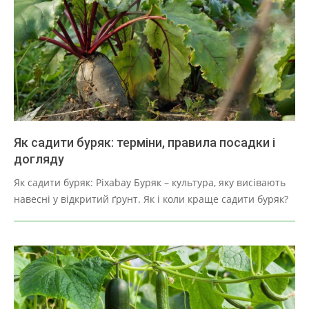
Як садити буряк: терміни, правила посадки і
догляду
2025-
Як садити буряк: Pixabay Буряк – культура, яку висівають
03-
навесні у відкритий ґрунт. Як і коли краще садити буряк?
30