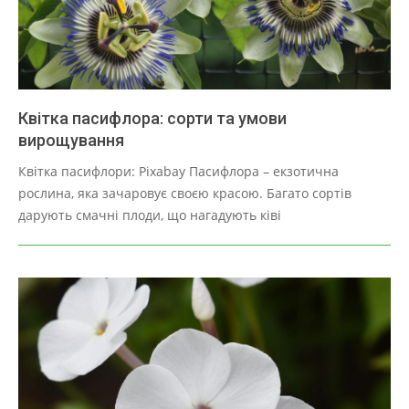
Квітка пасифлора: сорти та умови
вирощування
2025-
Квітка пасифлори: Pixabay Пасифлора – екзотична
03-
рослина, яка зачаровує своєю красою. Багато сортів
29
дарують смачні плоди, що нагадують ківі