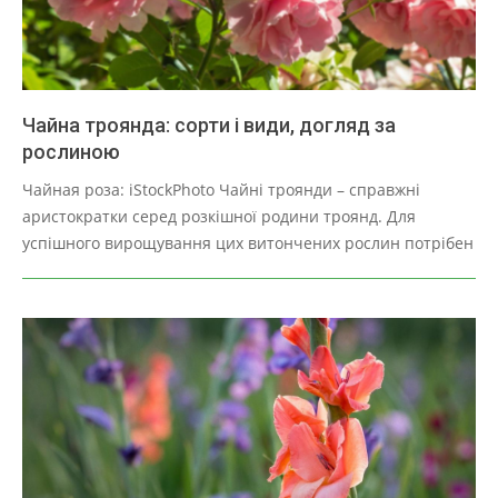
Чайна троянда: сорти і види, догляд за
рослиною
2025-
Чайная роза: iStockPhoto Чайні троянди – справжні
03-
аристократки серед розкішної родини троянд. Для
28
успішного вирощування цих витончених рослин потрібен