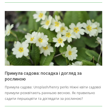
Примула садова: посадка і догляд за
рослиною
2025-
Примула садова: Unsplash/henry perks Ніжні квіти садової
03-
примули розквітають ранньою весною. Як правильно
30
садити першоцвіти та доглядати за рослиною?