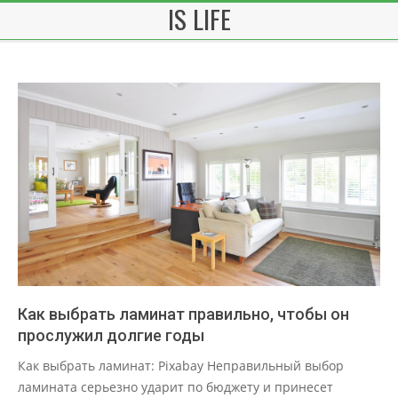
IS LIFE
Skip
to
content
Как выбрать ламинат правильно, чтобы он
прослужил долгие годы
2025-
Как выбрать ламинат: Pixabay Неправильный выбор
03-
ламината серьезно ударит по бюджету и принесет